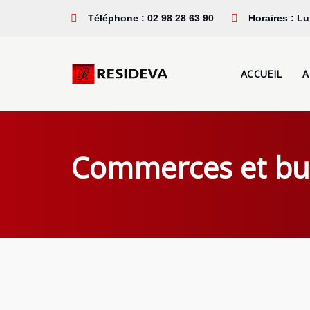
Sauter
Passer
Téléphone : 02 98 28 63 90
Horaires : Lu
les
à
liens
la
navigation
ACCUEIL
A
principale
Aller
au
contenu
Commerces et bur