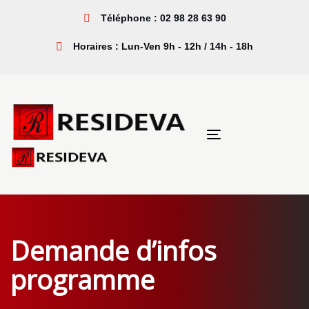
Sauter
Passer
Téléphone : 02 98 28 63 90
les
à
liens
la
Horaires : Lun-Ven 9h - 12h / 14h - 18h
navigation
principale
Aller
au
contenu
Toggle
navigation
Demande d’infos
programme