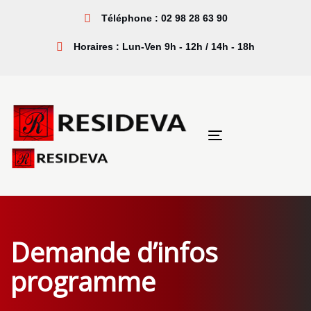
Sauter
Passer
Téléphone : 02 98 28 63 90
les
à
liens
la
Horaires : Lun-Ven 9h - 12h / 14h - 18h
navigation
principale
Aller
au
contenu
Toggle
navigation
Demande d’infos
programme