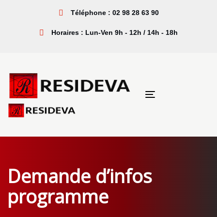
Sauter
Passer
Téléphone : 02 98 28 63 90
les
à
liens
la
Horaires : Lun-Ven 9h - 12h / 14h - 18h
navigation
principale
Aller
au
contenu
Toggle
navigation
Demande d’infos
programme