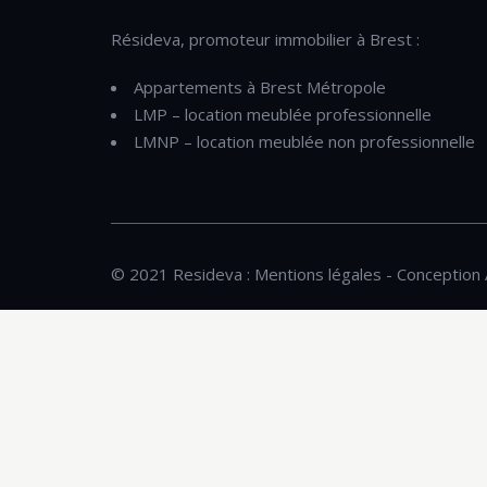
Résideva, promoteur immobilier à Brest :
Appartements à Brest Métropole
LMP – location meublée professionnelle
LMNP – location meublée non professionnelle
© 2021 Resideva :
Mentions légales
- Conception