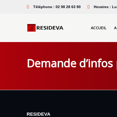
Sauter
Passer
Téléphone : 02 98 28 63 90
Horaires : Lu
les
à
liens
la
navigation
ACCUEIL
A
principale
Aller
au
contenu
Demande d’infos
RESIDEVA