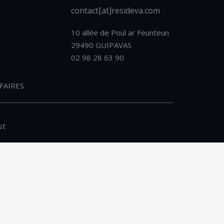
contact[at]resideva.com
10 allée de Poul ar Feunteun
29490 GUIPAVAS
02 98 28 63 90
FAIRES
st