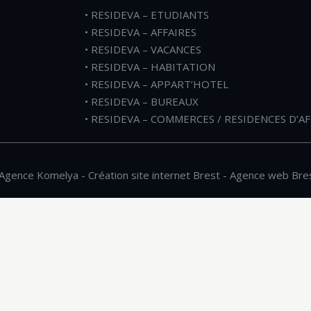
• RESIDEVA – ETUDIANTS
• RESIDEVA – AFFAIRES
• RESIDEVA – VACANCES
• RESIDEVA – HABITATION
• RESIDEVA – APPART’HOTEL
• RESIDEVA – BUREAUX
• RESIDEVA – COMMERCES / RESIDENCES D’AF
Agence Komelya
-
Création site internet Brest
-
Agence web Bre