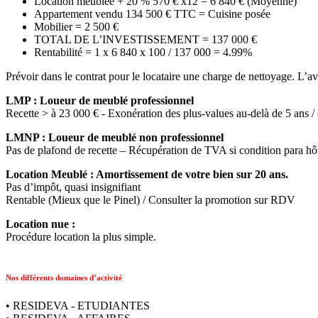
Location meublée + 20 % 570 € x12 = 6 840 € (Moyenne)
Appartement vendu 134 500 € TTC = Cuisine posée
Mobilier = 2 500 €
TOTAL DE L’INVESTISSEMENT = 137 000 €
Rentabilité = 1 x 6 840 x 100 / 137 000 = 4.99%
Prévoir dans le contrat pour le locataire une charge de nettoyage. L’av
LMP : Loueur de meublé professionnel
Recette > à 23 000 € - Exonération des plus-values au-delà de 5 ans / 
LMNP : Loueur de meublé non professionnel
Pas de plafond de recette – Récupération de TVA si condition para hôt
Location Meublé : Amortissement de votre bien sur 20 ans.
Pas d’impôt, quasi insignifiant
Rentable (Mieux que le Pinel) / Consulter la promotion sur RDV
Location nue :
Procédure location la plus simple.
Nos différents domaines d’activité
• RESIDEVA - ETUDIANTES