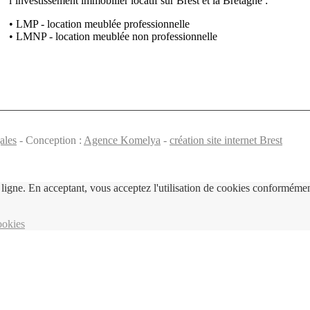
l’investissement immobilier locatif sur Brest et la Bretagne :
• LMP - location meublée professionnelle
• LMNP - location meublée non professionnelle
ales
- Conception :
Agence Komelya
-
création site internet Brest
ligne. En acceptant, vous acceptez l'utilisation de cookies conformément
ookies