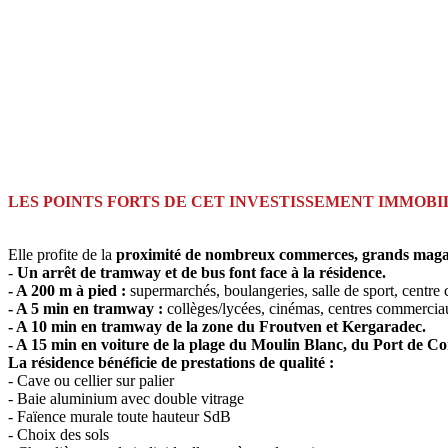
LES POINTS FORTS DE CET INVESTISSEMENT IMMOBI
Elle profite de la
proximité de nombreux commerces, grands magasins,
-
Un arrêt de tramway et de bus font face à la résidence.
- A 200 m à pied :
supermarchés, boulangeries, salle de sport, centr
- A 5 min en tramway :
collèges/lycées, cinémas, centres commerci
- A 10 min en tramway de la zone du Froutven et Kergaradec.
- A 15 min en voiture de la plage du Moulin Blanc, du Port de Co
La résidence bénéficie de prestations de qualité :
- Cave ou cellier sur palier
- Baie aluminium avec double vitrage
- Faïence murale toute hauteur SdB
- Choix des sols